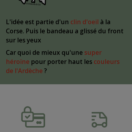
L'idée est partie d'un
clin d'oeil
à la
Corse. Puis le bandeau a glissé du front
sur les yeux
Car quoi de mieux qu'une
super
héroïne
pour porter haut les
couleurs
de l'Ardèche
?