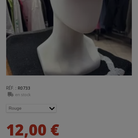
RÉF.
:
R0733
en stock
12,00 €