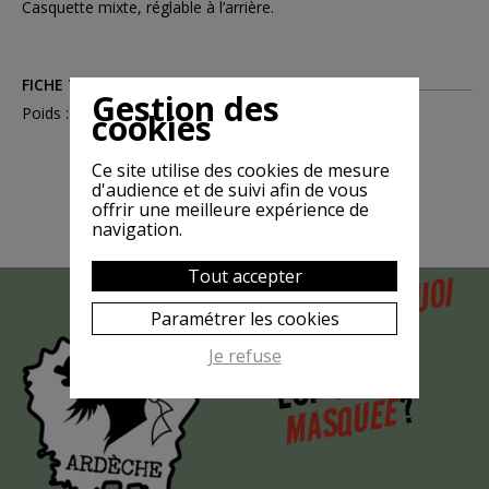
Casquette mixte, réglable à l’arrière.
FICHE TECHNIQUE
Gestion des
Poids : 0.07
cookies
Ce site utilise des cookies de mesure
d'audience et de suivi afin de vous
offrir une meilleure expérience de
navigation.
Tout accepter
POURQUOI
MAIS
Paramétrer les cookies
LA CHÈVRE
Je refuse
EST-ELLE
?
MASQUÉE