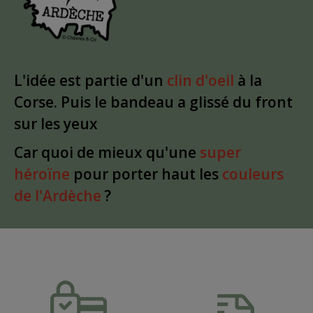
L'idée est partie d'un
clin d'oeil
à la
Corse. Puis le bandeau a glissé du front
sur les yeux
Car quoi de mieux qu'une
super
héroïne
pour porter haut les
couleurs
de l'Ardèche
?