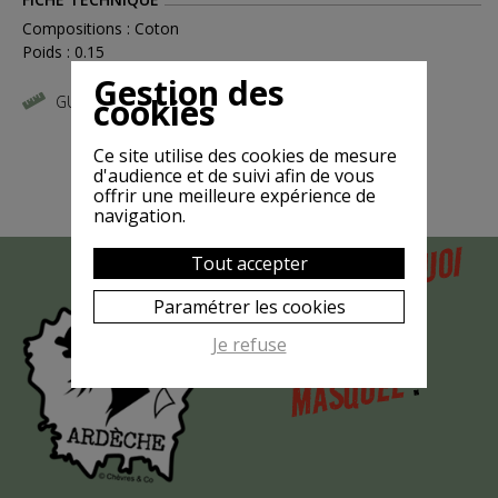
Compositions : Coton
Poids : 0.15
Gestion des
cookies
GUIDE DES TAILLES
Ce site utilise des cookies de mesure
d'audience et de suivi afin de vous
offrir une meilleure expérience de
navigation.
POURQUOI
Tout accepter
MAIS
LA CHÈVRE
Paramétrer les cookies
EST-ELLE
Je refuse
?
MASQUÉE