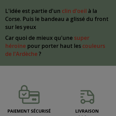
L'idée est partie d'un
clin d'oeil
à la
Corse. Puis le bandeau a glissé du front
sur les yeux
Car quoi de mieux qu'une
super
héroïne
pour porter haut les
couleurs
de l'Ardèche
?
PAIEMENT SÉCURISÉ
LIVRAISON