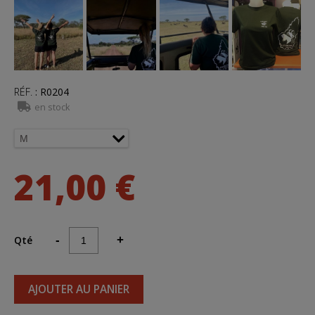
RÉF.
:
R0204
en stock
21,00 €
Qté
-
+
AJOUTER AU PANIER