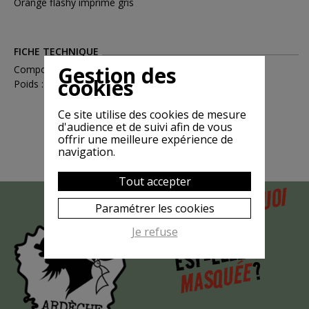
Orange flashy imprimé gris
FICHE TECHNIQUE
Gestion des
Compositions : Coton
cookies
Poids : 0.15
Ce site utilise des cookies de mesure
d'audience et de suivi afin de vous
offrir une meilleure expérience de
navigation.
Tout accepter
POURQUOI
MAIS
Paramétrer les cookies
LA CHÈVRE
Je refuse
EST-ELLE
?
MASQUÉE