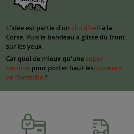
L'idée est partie d'un
clin d'oeil
à la
Corse. Puis le bandeau a glissé du front
sur les yeux
Car quoi de mieux qu'une
super
héroïne
pour porter haut les
couleurs
de l'Ardèche
?