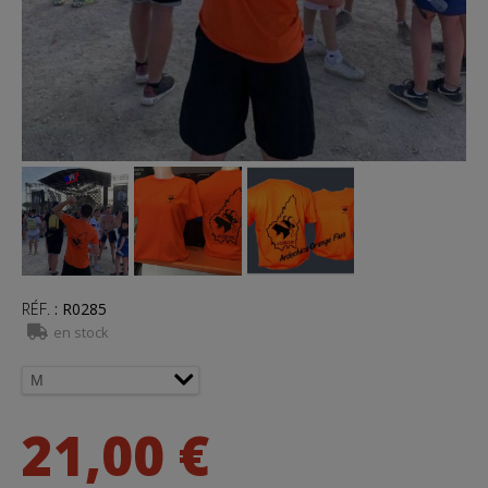
RÉF.
:
R0285
en stock
21,00 €