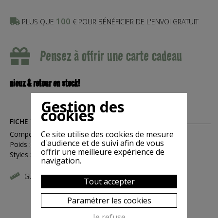
100
PLUS QUE
€ POUR BÉNÉFICIER DE L'ENVOI GRATUIT
Pensez à offrir une carte cadeau
niouz & retour en stock!
Gestion des
cookies
FICHE TECHNIQUE
Ce site utilise des cookies de mesure
Compositions : Coton
d'audience et de suivi afin de vous
Poids : 0.1
offrir une meilleure expérience de
Styles : Féminin
navigation.
GUIDE DES TAILLES
Tout accepter
Paramétrer les cookies
Je refuse