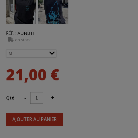
RÉF.
:
ADNBTF
en stock
21,00 €
Qté
-
+
AJOUTER AU PANIER