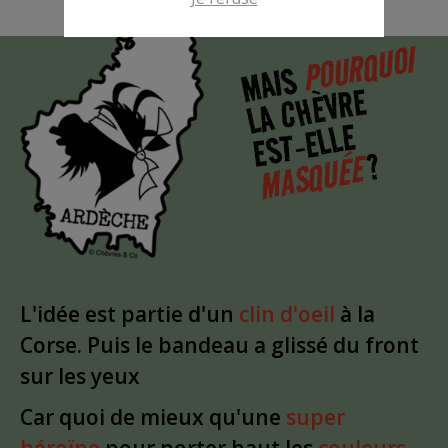
POURQUOI
MAIS
LA CHÈVRE
EST-ELLE
?
MASQUÉE
L'idée est partie d'un
clin d'oeil
à la
Corse. Puis le bandeau a glissé du front
sur les yeux
Car quoi de mieux qu'une
super