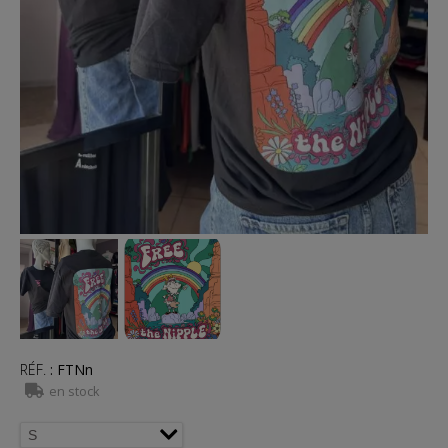
RÉF.
:
FTNn
en stock