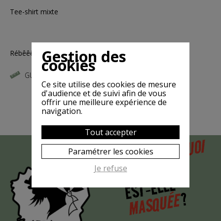
Tee-shirt mixte
Gestion des
Rébêêêllion!!
cookies
GUIDE DES TAILLES
Ce site utilise des cookies de mesure
d'audience et de suivi afin de vous
offrir une meilleure expérience de
navigation.
Tout accepter
POURQUOI
MAIS
Paramétrer les cookies
LA CHÈVRE
Je refuse
EST-ELLE
?
MASQUÉE