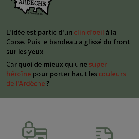
L'idée est partie d'un
clin d'oeil
à la
Corse. Puis le bandeau a glissé du front
sur les yeux
Car quoi de mieux qu'une
super
héroïne
pour porter haut les
couleurs
de l'Ardèche
?