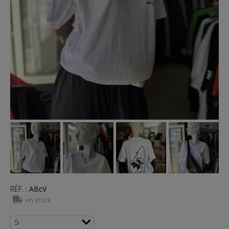
RÉF.
:
ABcV
en stock