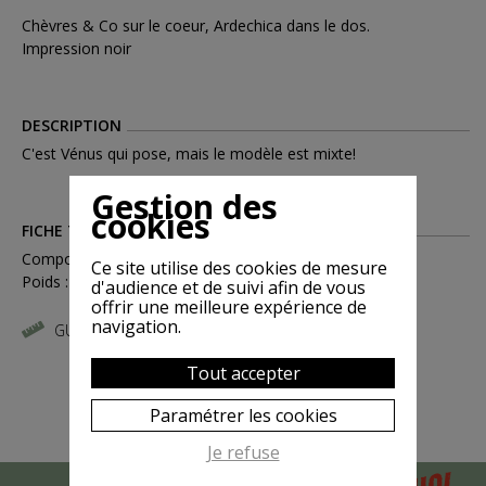
Chèvres & Co sur le coeur, Ardechica dans le dos.
Impression noir
DESCRIPTION
C'est Vénus qui pose, mais le modèle est mixte!
Gestion des
cookies
FICHE TECHNIQUE
Compositions : Coton
Ce site utilise des cookies de mesure
Poids : 0.15
d'audience et de suivi afin de vous
offrir une meilleure expérience de
navigation.
GUIDE DES TAILLES
Tout accepter
Paramétrer les cookies
Je refuse