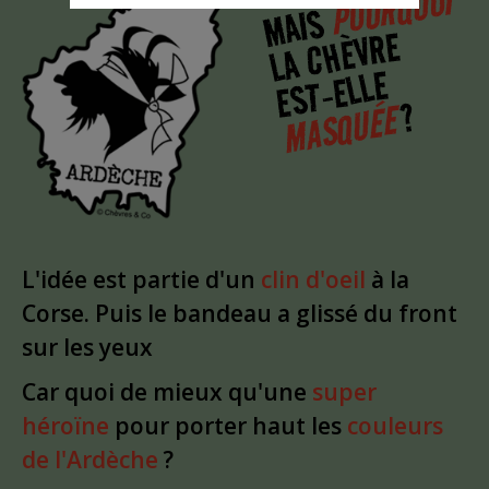
POURQUOI
MAIS
LA CHÈVRE
EST-ELLE
?
MASQUÉE
L'idée est partie d'un
clin d'oeil
à la
Corse. Puis le bandeau a glissé du front
sur les yeux
Car quoi de mieux qu'une
super
héroïne
pour porter haut les
couleurs
de l'Ardèche
?