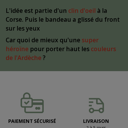
L'idée est partie d'un
clin d'oeil
à la
Corse. Puis le bandeau a glissé du front
sur les yeux
Car quoi de mieux qu'une
super
héroïne
pour porter haut les
couleurs
de l'Ardèche
?
PAIEMENT SÉCURISÉ
LIVRAISON
2 à 5 jours