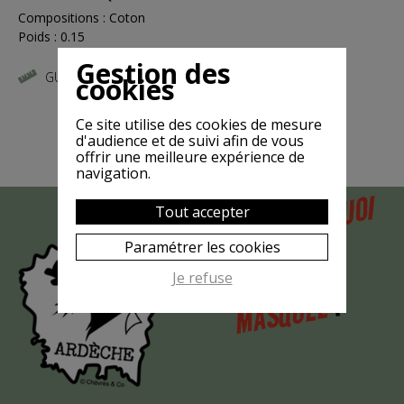
Compositions : Coton
Poids : 0.15
Gestion des
GUIDE DES TAILLES
cookies
Ce site utilise des cookies de mesure
d'audience et de suivi afin de vous
offrir une meilleure expérience de
navigation.
POURQUOI
Tout accepter
MAIS
LA CHÈVRE
Paramétrer les cookies
EST-ELLE
Je refuse
?
MASQUÉE