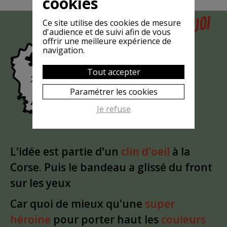
cookies
POURQUOI
Ce site utilise des cookies de mesure
MAIS
d'audience et de suivi afin de vous
LA CHÈVRE
offrir une meilleure expérience de
navigation.
EST-ELLE
?
MASQUÉE
Tout accepter
Paramétrer les cookies
Je refuse
L'idée est partie d'un
clin d'oeil
à la
Corse. Puis le bandeau a glissé du front
sur les yeux
Car quoi de mieux qu'une
super
héroïne
pour porter haut les
couleurs