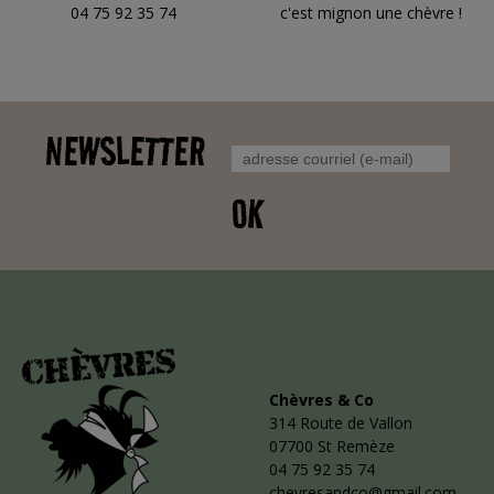
04 75 92 35 74
c'est mignon une chèvre !
NEWSLETTER
OK
Chèvres & Co
314 Route de Vallon
07700 St Remèze
04 75 92 35 74
chevresandco@gmail.com