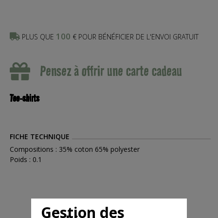
100
PLUS QUE
€ POUR BÉNÉFICIER DE L'ENVOI GRATUIT
Pensez à offrir une carte cadeau
Tee-shirts
FICHE TECHNIQUE
Compositions : 35% coton 65% polyester
Poids : 0.1
Gestion des