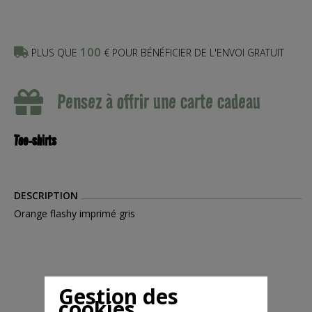
100
PLUS QUE
€ POUR BÉNÉFICIER DE L'ENVOI GRATUIT
Pensez à offrir une carte cadeau
Tee-shirts
DESCRIPTION
Orange flashy imprimé gris
Gestion des
cookies