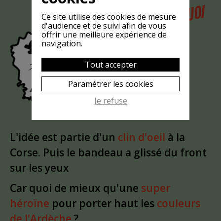
POURQUOI
MAIS
Ce site utilise des cookies de mesure
d'audience et de suivi afin de vous
LA CHÈVRE
offrir une meilleure expérience de
EST-ELLE
navigation.
?
MASQUÉE
Tout accepter
Paramétrer les cookies
Je refuse
L'idée est partie d'un
clin d'oeil
à la
Corse. Puis le bandeau a glissé du front
sur les yeux
Car quoi de mieux qu'une
super
héroïne
pour porter haut les
couleurs
de l'Ardèche
?