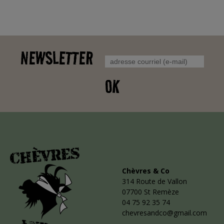
NEWSLETTER
OK
Chèvres & Co
314 Route de Vallon
07700 St Remèze
04 75 92 35 74
chevresandco@gmail.com