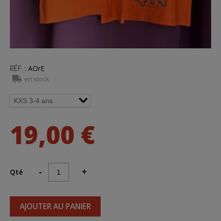
RÉF.
:
AOrE
en stock
19,00 €
Qté
-
+
AJOUTER AU PANIER