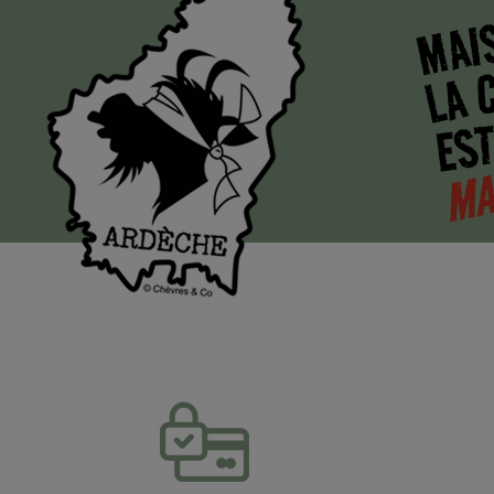
MAI
LA 
EST
MA