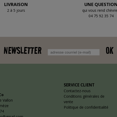
LIVRAISON
UNE QUESTIO
2 à 5 jours
qui vous rend chèvre
04 75 92 35 74
NEWSLETTER
OK
SERVICE CLIENT
Contactez-nous
Co
Conditions générales de
e Vallon
vente
emèze
Politique de confidentialité
 74
co@gmail.com