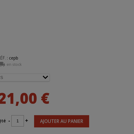
ÉF.
:
cepb
en stock
21,00 €
Qté
-
+
AJOUTER AU PANIER