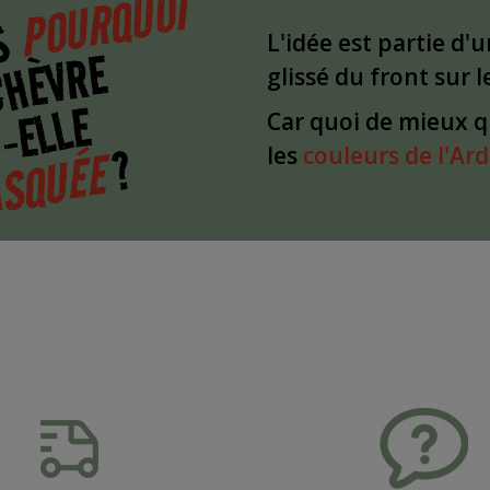
POURQUOI
S
L'idée est partie d'
CHÈVRE
glissé du front sur 
-ELLE
Car quoi de mieux 
?
SQUÉE
les
couleurs de l'Ar