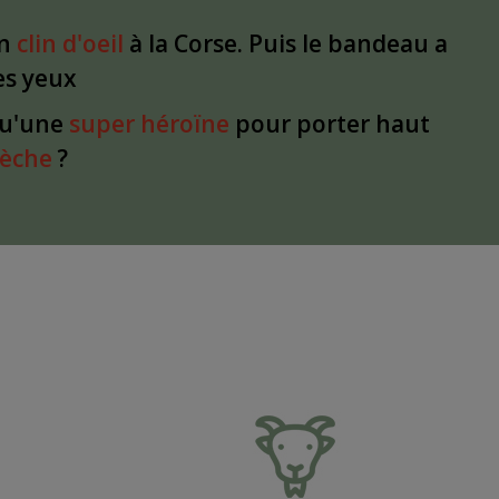
un
clin d'oeil
à la Corse. Puis le bandeau a
les yeux
qu'une
super héroïne
pour porter haut
dèche
?