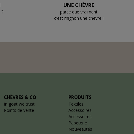
N
UNE CHÈVRE
 ?
parce que vraiment
c'est mignon une chèvre !
CHÈVRES & CO
PRODUITS
In goat we trust
Textiles
Points de vente
Accessoires
Accessoires
Papeterie
Nouveautés