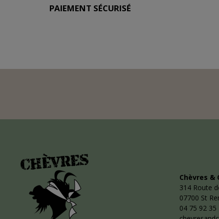
PAIEMENT SÉCURISÉ
Chèvres & 
314 Route d
07700 St R
04 75 92 35
chevresand