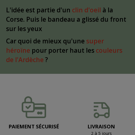
L'idée est partie d'un
clin d'oeil
à la
Corse. Puis le bandeau a glissé du front
sur les yeux
Car quoi de mieux qu'une
super
héroïne
pour porter haut les
couleurs
de l'Ardèche
?
PAIEMENT SÉCURISÉ
LIVRAISON
2 à 5 jours