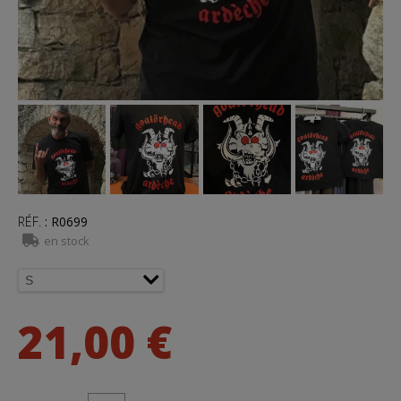
RÉF.
:
R0699
en stock
21,00 €