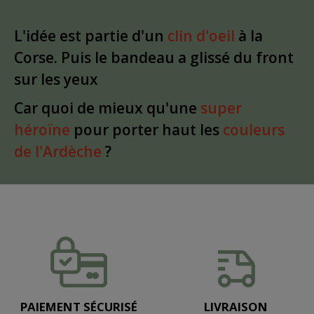
L'idée est partie d'un
clin d'oeil
à la
Corse. Puis le bandeau a glissé du front
sur les yeux
Car quoi de mieux qu'une
super
héroïne
pour porter haut les
couleurs
de l'Ardèche
?
PAIEMENT SÉCURISÉ
LIVRAISON