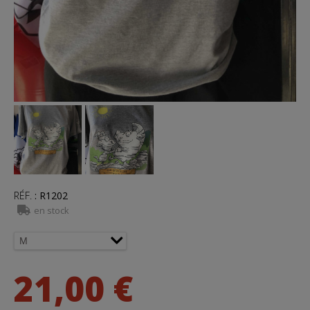
RÉF.
:
R1202
en stock
21,00 €