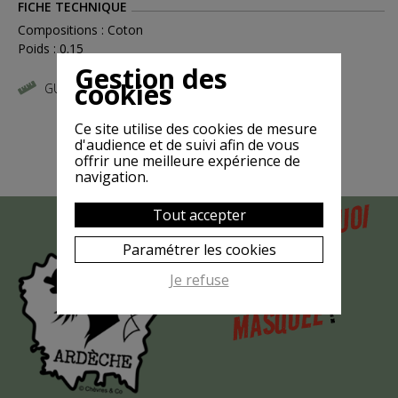
FICHE TECHNIQUE
Compositions : Coton
Poids : 0.15
Gestion des
cookies
GUIDE DES TAILLES
Ce site utilise des cookies de mesure
d'audience et de suivi afin de vous
offrir une meilleure expérience de
navigation.
POURQUOI
Tout accepter
MAIS
LA CHÈVRE
Paramétrer les cookies
EST-ELLE
Je refuse
?
MASQUÉE