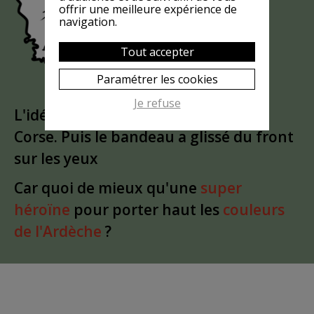
?
MASQUÉE
offrir une meilleure expérience de
navigation.
Tout accepter
Paramétrer les cookies
Je refuse
L'idée est partie d'un
clin d'oeil
à la
Corse. Puis le bandeau a glissé du front
sur les yeux
Car quoi de mieux qu'une
super
héroïne
pour porter haut les
couleurs
de l'Ardèche
?