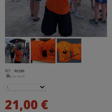
RÉF.
:
R0286
en stock
21,00 €