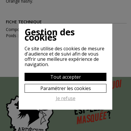
Orange flashy.
FICHE TECHNIQUE
Gestion des
Compositions : Coton
cookies
Poids : 0.15
Ce site utilise des cookies de mesure
d'audience et de suivi afin de vous
offrir une meilleure expérience de
navigation.
Tout accepter
POURQUOI
MAIS
Paramétrer les cookies
LA CHÈVRE
Je refuse
EST-ELLE
?
MASQUÉE