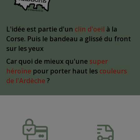
L'idée est partie d'un
clin d'oeil
à la
Corse. Puis le bandeau a glissé du front
sur les yeux
Car quoi de mieux qu'une
super
héroïne
pour porter haut les
couleurs
de l'Ardèche
?