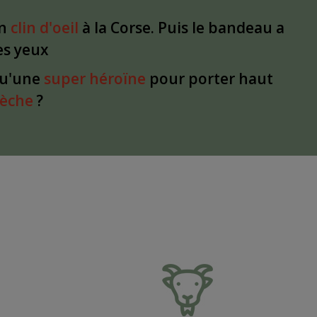
un
clin d'oeil
à la Corse. Puis le bandeau a
les yeux
qu'une
super héroïne
pour porter haut
dèche
?