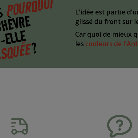
POURQUOI
S
L'idée est partie d'
CHÈVRE
glissé du front sur 
-ELLE
Car quoi de mieux 
?
SQUÉE
les
couleurs de l'Ar