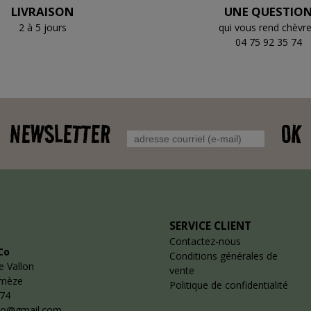
LIVRAISON
UNE QUESTIO
2 à 5 jours
qui vous rend chèvre
04 75 92 35 74
NEWSLETTER
OK
SERVICE CLIENT
Contactez-nous
Co
Conditions générales de
e Vallon
vente
emèze
Politique de confidentialité
 74
co@gmail.com