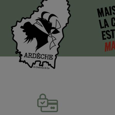
MAI
LA 
EST
MA