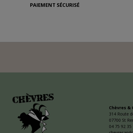
PAIEMENT SÉCURISÉ
Chèvres & 
314 Route d
07700 St R
04 75 92 35
chevresand