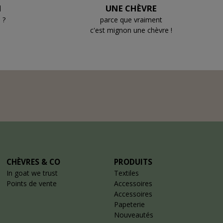
N
UNE CHÈVRE
 ?
parce que vraiment
c'est mignon une chèvre !
CHÈVRES & CO
PRODUITS
In goat we trust
Textiles
Points de vente
Accessoires
Accessoires
Papeterie
Nouveautés