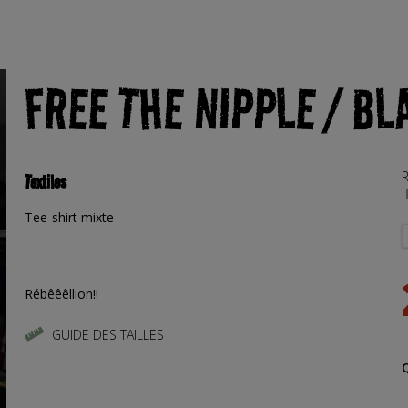
FREE THE NIPPLE / BL
R
Textiles
Tee-shirt mixte
Rébêêêllion!!
GUIDE DES TAILLES