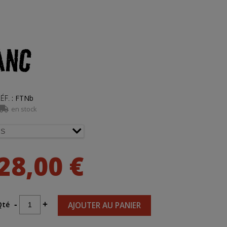
ANC
ÉF.
:
FTNb
en stock
28,00 €
Qté
-
+
AJOUTER AU PANIER