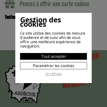
Pensez à offrir une carte cadeau
Textiles
Gestion des
cookies
Ce site utilise des cookies de mesure
d'audience et de suivi afin de vous
offrir une meilleure expérience de
navigation.
POURQUOI
Tout accepter
MAIS
LA CHÈVRE
Paramétrer les cookies
EST-ELLE
Je refuse
?
MASQUÉE