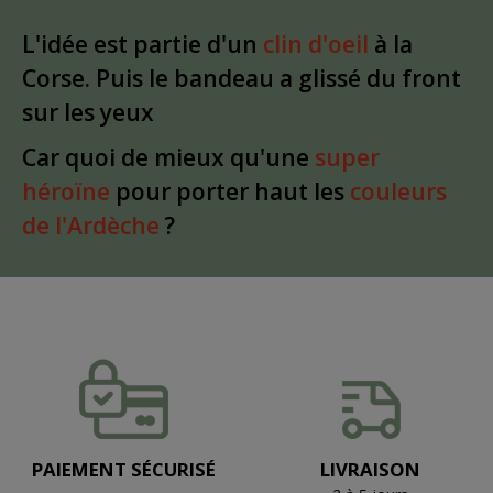
L'idée est partie d'un
clin d'oeil
à la
Corse. Puis le bandeau a glissé du front
sur les yeux
Car quoi de mieux qu'une
super
héroïne
pour porter haut les
couleurs
de l'Ardèche
?
PAIEMENT SÉCURISÉ
LIVRAISON