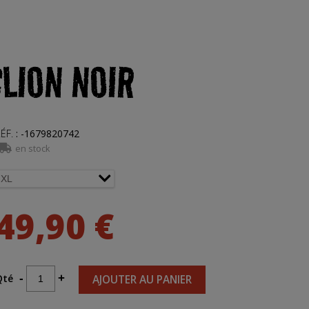
LION NOIR
ÉF.
:
-1679820742
en stock
49,90 €
Qté
-
+
AJOUTER AU PANIER