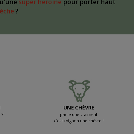
qu'une
super héroïne
pour porter haut
dèche
?
N
UNE CHÈVRE
 ?
parce que vraiment
c'est mignon une chèvre !