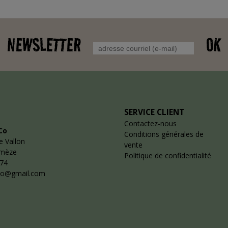
NEWSLETTER
OK
SERVICE CLIENT
Contactez-nous
Co
Conditions générales de
e Vallon
vente
emèze
Politique de confidentialité
 74
co@gmail.com