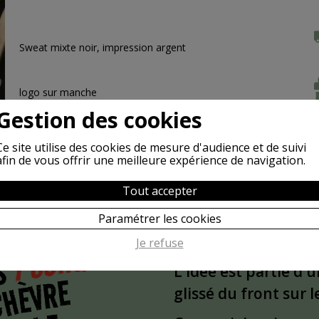
Sweat mixte noir, impression argent
logo sur manche
Gestion des cookies
Ce site utilise des cookies de mesure d'audience et de suivi
afin de vous offrir une meilleure expérience de navigation.
Tout accepter
Paramétrer les cookies
POURQUOI
Je refuse
S
L'idée est partie d'
CHÈVRE
glissé du front sur 