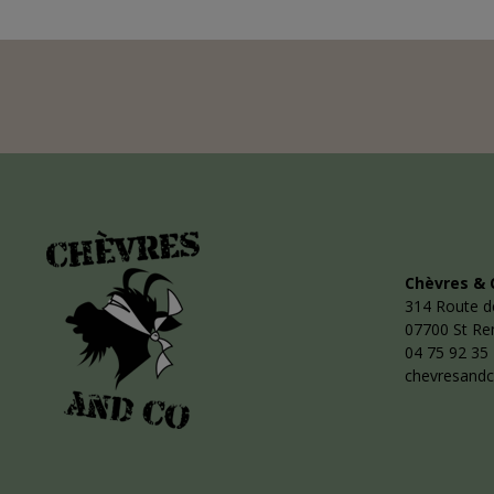
Chèvres & 
314 Route d
07700 St R
04 75 92 35
chevresand