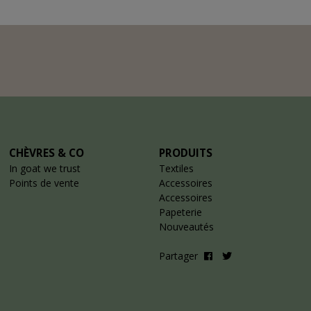
CHÈVRES & CO
PRODUITS
In goat we trust
Textiles
Points de vente
Accessoires
Accessoires
Papeterie
Nouveautés
Partager