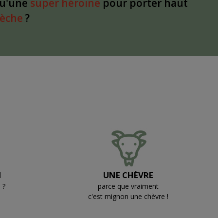
qu'une
super héroïne
pour porter haut
dèche
?
N
UNE CHÈVRE
 ?
parce que vraiment
c'est mignon une chèvre !