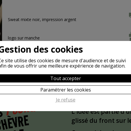
Sweat mixte noir, impression argent
logo sur manche
Gestion des cookies
Ce site utilise des cookies de mesure d'audience et de suivi
afin de vous offrir une meilleure expérience de navigation.
Tout accepter
Paramétrer les cookies
POURQUOI
Je refuse
S
L'idée est partie d'
CHÈVRE
glissé du front sur 