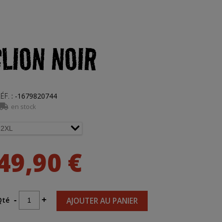
LION NOIR
ÉF.
:
-1679820744
en stock
49,90 €
Qté
-
+
AJOUTER AU PANIER