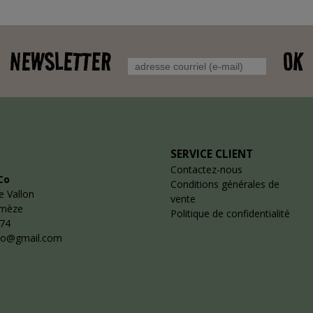
NEWSLETTER
OK
SERVICE CLIENT
Contactez-nous
Co
Conditions générales de
e Vallon
vente
emèze
Politique de confidentialité
 74
co@gmail.com