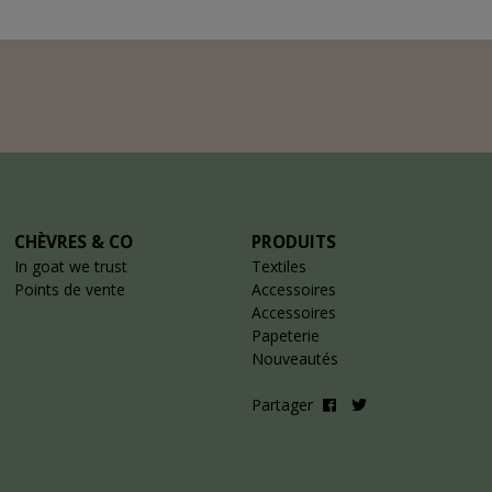
CHÈVRES & CO
PRODUITS
In goat we trust
Textiles
Points de vente
Accessoires
Accessoires
Papeterie
Nouveautés
Partager