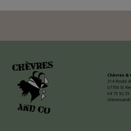
Chèvres & 
314 Route d
07700 St R
04 75 92 35
chevresand