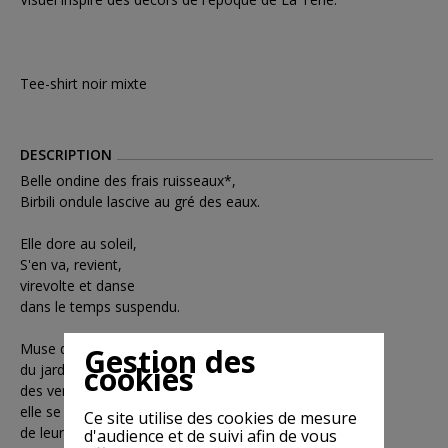
Tee-shirt noir mixte
DESCRIPTION
Belle ondine des frais ruisseaux*,
Birbili ondule lascive au gré des eaux.
Elle dore au soleil,
S'en va, revient,
virevolte et danse
dans le temps suspendu.
Muse des quatre saisons,
Gestion des
cookies
du jardin d'Eden,
des vertes prairies et des forêts sombres
elle se moque du monde des hommes,
Ce site utilise des cookies de mesure
de leurs obligations, soucis et vantardises.
d'audience et de suivi afin de vous