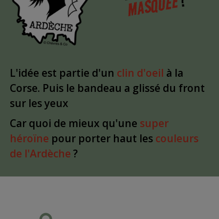
?
MASQUÉE
L'idée est partie d'un
clin d'oeil
à la
Corse. Puis le bandeau a glissé du front
sur les yeux
Car quoi de mieux qu'une
super
héroïne
pour porter haut les
couleurs
de l'Ardèche
?