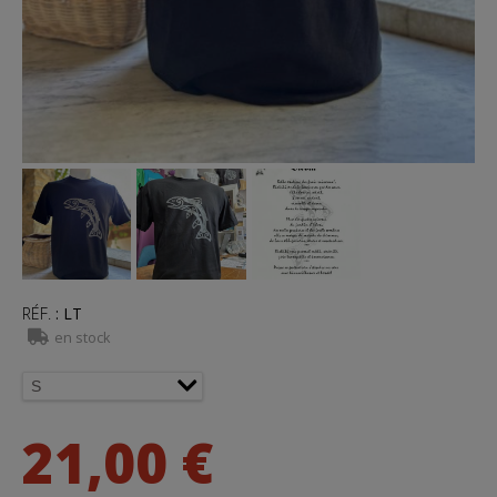
RÉF.
:
LT
en stock
21,00 €