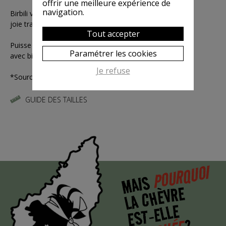
offrir une meilleure expérience de
navigation.
Birbili vous promet oubli, sérénité,
joie tranquille et insouciance.
Tout accepter
Puisse sa protection s'étendre sur vous
Paramétrer les cookies
avec bienveillance et bonté!
Je refuse
*Sources non vérifiées!
GUIDE DES TAILLES
POURQUOI
MAIS
LA CHÈVRE
EST-ELLE