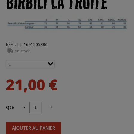
BIRBILI LA TRUITE
RÉF.
:
LT-1691505386
en stock
21,00 €
Qté
-
+
AJOUTER AU PANIER