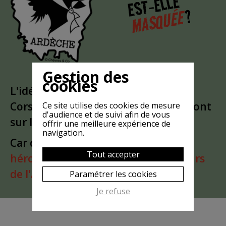
EST-ELLE
?
MASQUÉE
Gestion des
cookies
L'idée est partie d'un
clin d'oeil
à la
Corse. Puis le bandeau a glissé du front
Ce site utilise des cookies de mesure
d'audience et de suivi afin de vous
sur les yeux
offrir une meilleure expérience de
navigation.
Car quoi de mieux qu'une
super
Tout accepter
héroïne
pour porter haut les
couleurs
de l'Ardèche
?
Paramétrer les cookies
Je refuse