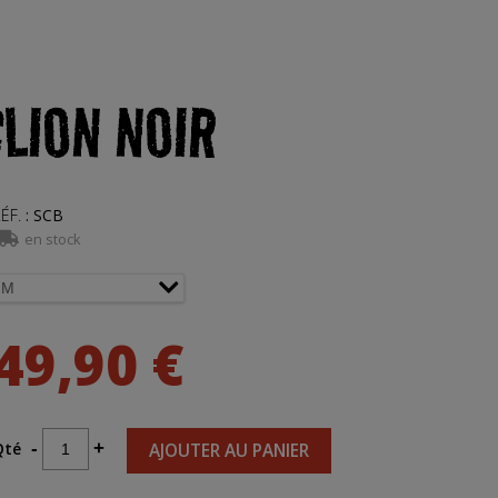
LION NOIR
ÉF.
:
SCB
en stock
49,90 €
Qté
-
+
AJOUTER AU PANIER