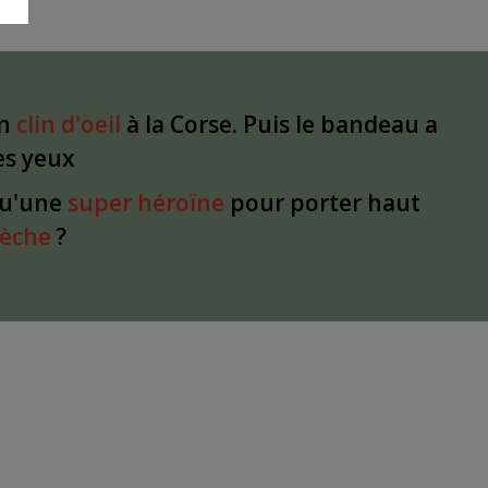
un
clin d'oeil
à la Corse. Puis le bandeau a
les yeux
qu'une
super héroïne
pour porter haut
dèche
?