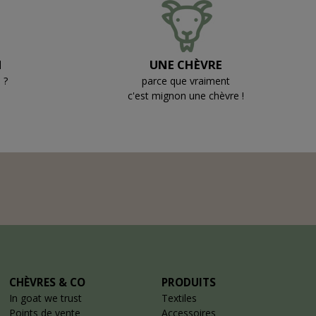
N
UNE CHÈVRE
 ?
parce que vraiment
c'est mignon une chèvre !
CHÈVRES & CO
PRODUITS
In goat we trust
Textiles
Points de vente
Accessoires