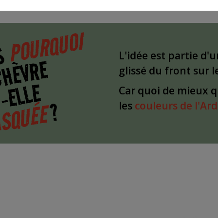
POURQUOI
S
L'idée est partie d'
CHÈVRE
glissé du front sur 
-ELLE
Car quoi de mieux 
?
SQUÉE
les
couleurs de l'Ar