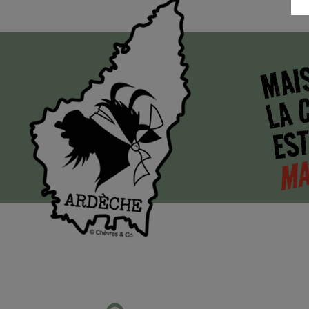
MAI
LA 
EST
MA