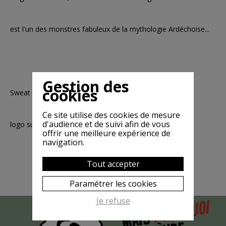
est l'un des monstres fabuleux de la mythologie Ardéchoise...
Gestion des
cookies
Sweat mixte noir, impression argent
Ce site utilise des cookies de mesure
d'audience et de suivi afin de vous
logo sur manche
offrir une meilleure expérience de
navigation.
Tout accepter
Paramétrer les cookies
Je refuse
POURQUOI
MAIS