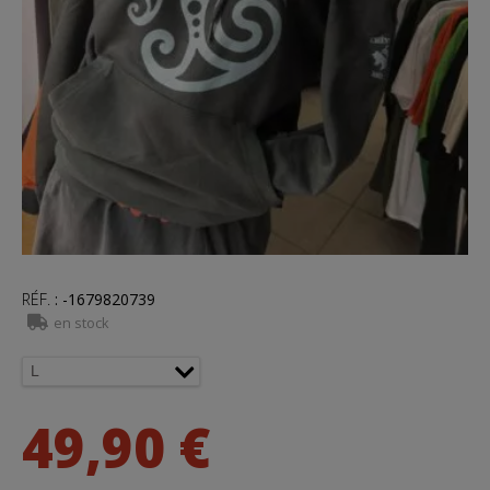
RÉF.
:
-1679820739
en stock
49,90 €